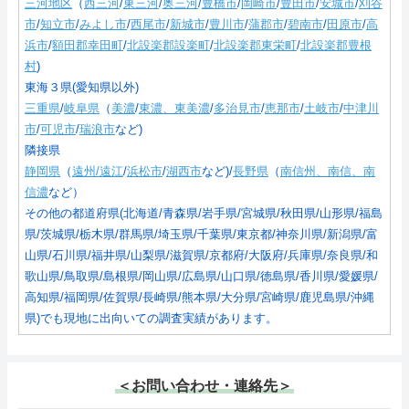
三河地区
（
西三河
/
東三河
/
奥三河
/
豊橋市
/
岡崎市
/
豊田市
/
安城市
/
刈谷
市
/
知立市
/
みよし市
/
西尾市
/
新城市
/
豊川市
/
蒲郡市
/
碧南市
/
田原市
/
高
浜市
/
額田郡幸田町
/
北設楽郡設楽町
/
北設楽郡東栄町
/
北設楽郡豊根
村
)
東海３県(愛知県以外)
三重県
/
岐阜県
（
美濃
/
東濃、東美濃
/
多治見市
/
恵那市
/
土岐市
/
中津川
市
/
可児市
/
瑞浪市
など)
隣接県
静岡県
（
遠州/遠江
/
浜松市
/
湖西市
など)/
長野県
（
南信州、南信、南
信濃
など）
その他の都道府県(北海道/青森県/岩手県/宮城県/秋田県/山形県/福島
県/茨城県/栃木県/群馬県/埼玉県/千葉県/東京都/神奈川県/新潟県/富
山県/石川県/福井県/山梨県/滋賀県/京都府/大阪府/兵庫県/奈良県/和
歌山県/鳥取県/島根県/岡山県/広島県/山口県/徳島県/香川県/愛媛県/
高知県/福岡県/佐賀県/長崎県/熊本県/大分県/宮崎県/鹿児島県/沖縄
県)でも現地に出向いての調査実績があります。
＜お問い合わせ・連絡先＞