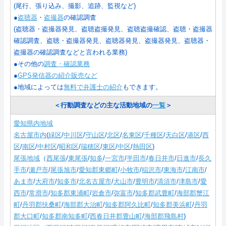
(尾行、張り込み、撮影、追跡、監視など)
●
盗聴器
・
盗撮器
の確認調査
(盗聴器・盗撮器発見、盗聴盗撮発見、盗聴盗撮確認、盗聴・盗撮器
確認調査、盗聴・盗撮器発見、盗聴器発見、盗撮器発見、盗聴器・
盗撮器の確認調査などと言われる業務)
●その他の
調査・確認業務
●
GPS発信器の紹介販売など
●地域によっては
無料で弁護士の紹介
もできます。
＜行動調査などの主な活動地域の
一覧
＞
愛知県内地域
名古屋市内
(
緑区
/
中川区
/
守山区
/
北区
/
名東区
/
千種区
/
天白区
/
港区
/
西
区
/
南区
/
中村区
/
昭和区
/
瑞穂区
/
東区
/
中区
/
熱田区
)
尾張地域
（
西尾張
/
東尾張
/
知多
/
一宮市
/
半田市
/
春日井市
/
日進市
/
長久
手市
/
瀬戸市
/
尾張旭市
/
愛知郡東郷町
/
小牧市
/
稲沢市
/
東海市
/
江南市
/
あま市
/
大府市
/
知多市
/
北名古屋市
/
犬山市
/
豊明市
/
清須市
/
津島市
/
愛
西市
/
常滑市
/
知多郡東浦町
/
岩倉市
/
弥富市
/
知多郡武豊町
/
海部郡蟹江
町
/
丹羽郡扶桑町
/
海部郡大治町
/
知多郡阿久比町
/
知多郡美浜町
/
丹羽
郡大口町
/
知多郡南知多町
/
西春日井郡豊山町
/
海部郡飛島村
)