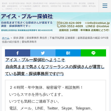
愛知県・名古屋市近郊の探偵・興信所｜愛知県津島市 中部・東海地方を含む日本全国対応｜浮気・素行調査、証拠収集・
撮影、盗聴盗撮発見、ＧＰＳ端末販売｜臨機応変・柔軟対応、日時指定不要・緊急出動、依頼者同行｜消費税・着手金無
し、分割対応｜アイス・ブルー探偵社
ホーム
当事務所について（はじめに・事務所概要）
ホーム
＞ 探偵 調査｜探偵事務所 興信所｜不倫浮気調査 証拠撮影｜盗聴器盗撮器の確認 GPS発
信器の紹介販売｜愛知県津島市
調査料金など(支払い・料金表・事例)
特徴など(違い・緊急出動・暗所カメラ)
アイス・ブルー探偵社
へようこそ
自由気ままで気さくなフリーランスの探偵さんが運営し
浮気調査・弁護士(料金・特徴・弁護士)
ている調査・探偵事務所です(^^)
盗聴器・盗撮器発見(料金・機材など)
２４時間・年中無休、秘密厳守・相談無料！
ＧＰＳ端末の紹介・販売
いつもスマホを持ち歩いてます。
いつでも気軽にご連絡下さい。
お問い合わせ・調査の流れ
電話、メール、LINE、Twitter、Skype、Telegram、