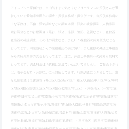
アイスブルー探偵社は、自由気ままで気さくなフリーランスの探偵さんが運
営している愛知県豊田市の調査・探偵事務所・興信所です。当探偵事務所の
主な業務は、不倫・浮気調査などの調査確認・証拠の映像撮影、人物撮影、
素行調査などの行動調査（尾行、張込、撮影、追跡、監視など）、盗聴器・
盗撮器の確認調査、その他の調査など、またGPS発信器の紹介販売などを
行ってます。同業他社からの業務委託の請け負い、また複数の弁護士事務所
からの紹介案件の受任も行ってます。逆に、弁護士事務所への紹介も無料で
行ってます。調査料金は消費税は別途でいただいてませんし、ご相談下され
ば、着手金ゼロ・分割払いにも対応してます。行動調査につきましては、主
な活動地域は名古屋市（熱田区/北区/昭和区/千種区/天白区/中川区/中区/中村
区/西区/東区/瑞穂区/緑区/港区/南区/名東区/守山区）・尾張地区（一宮市/瀬
戸市/春日井市/犬山市/江南市/小牧市/稲沢市/尾張旭市/岩倉市/豊明市/日進市/
清須市/北名古屋市/長久手市/東郷町/豊山町/大口町/扶桑町/海部郡/津島市/愛
西市/弥富市/あま市/大治町/蟹江町/飛島村/半田市/常滑市/東海市/大府市/知多
市/阿久比町/東浦町/南知多町/美浜町/武豊町）・三河地区（西三河/岡崎市/碧
南市/刈谷市/豊田市/安城市/西尾市/知立市/高浜市/みよし市/幸田市/東三河/豊