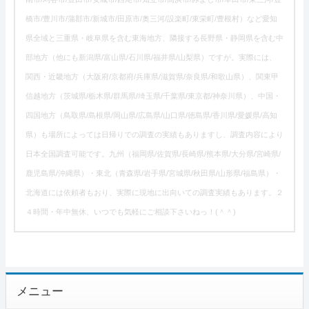
橋市/豊川市/蒲郡市/新城市/田原市/奥三河/設楽町/東栄町/豊根村）など愛知
県全域と三重県・岐阜県を含む東海地方、隣接する長野県・静岡県を含む中
部地方（他にも新潟県/富山県/石川県/福井県/山梨県）ですが。実際には、
関西・近畿地方（大阪府/京都府/兵庫県/滋賀県/奈良県/和歌山県）、関東甲
信越地方（茨城県/栃木県/群馬県/埼玉県/千葉県/東京都/神奈川県）、中国・
四国地方（鳥取県/島根県/岡山県/広島県/山口県/徳島県/香川県/愛媛県/高知
県）も場所によっては日帰りでの調査の実績もありますし、調査内容により
日本全国調査可能です。九州（福岡県/佐賀県/長崎県/熊本県/大分県/宮崎県/
鹿児島県/沖縄県）・東北（青森県/岩手県/宮城県/秋田県/山形県/福島県）・
北海道には依頼者もおり、実際に現地に出向いての調査実績もあります。２
４時間・年中無休、いつでも気軽にご相談下さいねっ！(＾＾)
メニュー