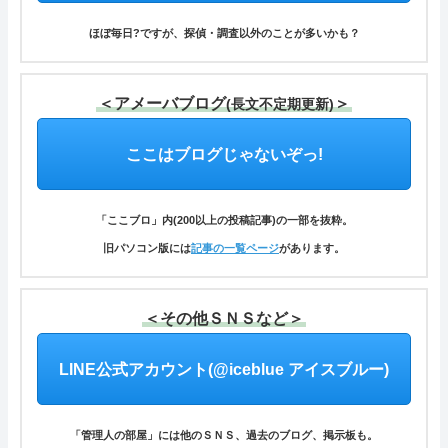
ほぼ毎日?ですが、探偵・調査以外のことが多いかも？
＜アメーバブログ
＞
(長文不定期更新)
ここはブログじゃないぞっ!
「ここブロ」内(200以上の投稿記事)の一部を抜粋。
旧パソコン版には
記事の一覧ページ
があります。
＜その他ＳＮＳなど＞
LINE公式アカウント(@iceblue アイスブルー)
「管理人の部屋」には他のＳＮＳ、過去のブログ、掲示板も。