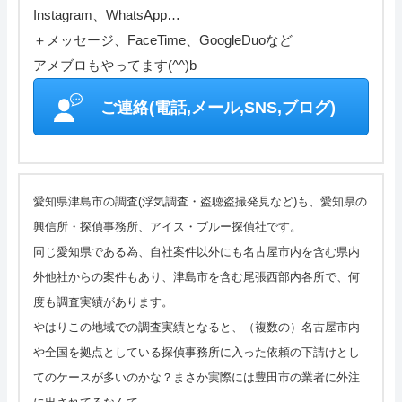
Instagram、WhatsApp…
管理人の部屋(Q&A ・SNS・暇つぶし)
＋メッセージ、FaceTime、GoogleDuoなど
さいごに
アメブロもやってます(^^)b
特定商取引表記・プライバシーポリシー
ご連絡(電話,メール,SNS,ブログ)
ご連絡(電話,メール,ブログ,SNS)
カテゴリーメニュー
愛知県津島市の調査(浮気調査・盗聴盗撮発見など)も、愛知県の
興信所・探偵事務所、アイス・ブルー探偵社です。
サイトマップ
同じ愛知県である為、自社案件以外にも名古屋市内を含む県内
外他社からの案件もあり、津島市を含む尾張西部内各所で、何
度も調査実績があります。
やはりこの地域での調査実績となると、（複数の）名古屋市内
や全国を拠点としている探偵事務所に入った依頼の下請けとし
てのケースが多いのかな？まさか実際には豊田市の業者に外注