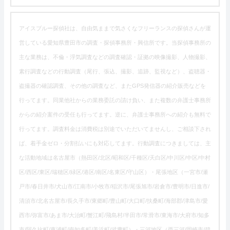
アイスブルー探偵社は、自由気ままで気さくなフリーランスの探偵さんが運
営している愛知県豊田市の調査・探偵事務所・興信所です。当探偵事務所の
主な業務は、不倫・浮気調査などの調査確認・証拠の映像撮影、人物撮影、
素行調査などの行動調査（尾行、張込、撮影、追跡、監視など）、盗聴器・
盗撮器の確認調査、その他の調査など、またGPS発信器の紹介販売などを
行ってます。同業他社からの業務委託の請け負い、また複数の弁護士事務所
からの紹介案件の受任も行ってます。逆に、弁護士事務所への紹介も無料で
行ってます。調査料金は消費税は別途でいただいてませんし、ご相談下され
ば、着手金ゼロ・分割払いにも対応してます。行動調査につきましては、主
な活動地域は名古屋市（熱田区/北区/昭和区/千種区/天白区/中川区/中区/中村
区/西区/東区/瑞穂区/緑区/港区/南区/名東区/守山区）・尾張地区（一宮市/瀬
戸市/春日井市/犬山市/江南市/小牧市/稲沢市/尾張旭市/岩倉市/豊明市/日進市/
清須市/北名古屋市/長久手市/東郷町/豊山町/大口町/扶桑町/海部郡/津島市/愛
西市/弥富市/あま市/大治町/蟹江町/飛島村/半田市/常滑市/東海市/大府市/知多
市/阿久比町/東浦町/南知多町/美浜町/武豊町）・三河地区（西三河/岡崎市/碧