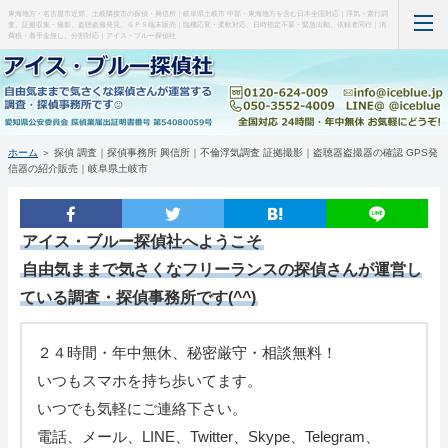
東海地方・名古屋市近郊、土岐隣接市の探偵・興信所｜岐阜県土岐市 中部・東海地方を含む日本全国対応｜浮気・素行調
査、証拠収集・撮影、盗聴盗撮発見、ＧＰＳ端末販売｜臨機応変・柔軟対応、日時指定不要・緊急出動、依頼者同行｜消
費税・着手金無し、分割対応｜アイス・ブルー探偵社
ホーム
当事務所について（はじめに・事務所概要）
ホーム
＞ 探偵 調査｜探偵事務所 興信所｜不倫浮気調査 証拠撮影｜盗聴器盗撮器の確認 GPS発
信器の紹介販売｜岐阜県土岐市
調査料金など(支払い・料金表・事例)
特徴など(違い・緊急出動・暗所カメラ)
アイス・ブルー探偵社
へようこそ
自由気ままで気さくなフリーランスの探偵さんが運営し
浮気調査・弁護士(料金・特徴・弁護士)
ている調査・探偵事務所です(^^)
盗聴器・盗撮器発見(料金・機材など)
２４時間・年中無休、秘密厳守・相談無料！
ＧＰＳ端末の紹介・販売
いつもスマホを持ち歩いてます。
いつでも気軽にご連絡下さい。
お問い合わせ・調査の流れ
電話、メール、LINE、Twitter、Skype、Telegram、