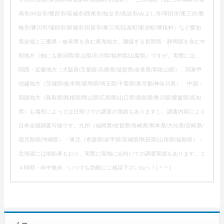
南市/刈谷市/豊田市/安城市/西尾市/知立市/高浜市/みよし市/幸田市/東三河/豊
橋市/豊川市/蒲郡市/新城市/田原市/奥三河/設楽町/東栄町/豊根村）など愛知
県全域と三重県・岐阜県を含む東海地方、隣接する長野県・静岡県を含む中
部地方（他にも新潟県/富山県/石川県/福井県/山梨県）ですが。実際には、
関西・近畿地方（大阪府/京都府/兵庫県/滋賀県/奈良県/和歌山県）、関東甲
信越地方（茨城県/栃木県/群馬県/埼玉県/千葉県/東京都/神奈川県）、中国・
四国地方（鳥取県/島根県/岡山県/広島県/山口県/徳島県/香川県/愛媛県/高知
県）も場所によっては日帰りでの調査の実績もありますし、調査内容により
日本全国調査可能です。九州（福岡県/佐賀県/長崎県/熊本県/大分県/宮崎県/
鹿児島県/沖縄県）・東北（青森県/岩手県/宮城県/秋田県/山形県/福島県）・
北海道には依頼者もおり、実際に現地に出向いての調査実績もあります。２
４時間・年中無休、いつでも気軽にご相談下さいねっ！(＾＾)