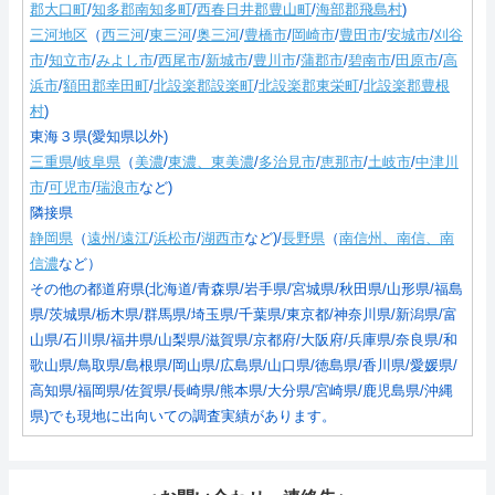
郡大口町
/
知多郡南知多町
/
西春日井郡豊山町
/
海部郡飛島村
)
三河地区
（
西三河
/
東三河
/
奥三河
/
豊橋市
/
岡崎市
/
豊田市
/
安城市
/
刈谷
市
/
知立市
/
みよし市
/
西尾市
/
新城市
/
豊川市
/
蒲郡市
/
碧南市
/
田原市
/
高
浜市
/
額田郡幸田町
/
北設楽郡設楽町
/
北設楽郡東栄町
/
北設楽郡豊根
村
)
東海３県(愛知県以外)
三重県
/
岐阜県
（
美濃
/
東濃、東美濃
/
多治見市
/
恵那市
/
土岐市
/
中津川
市
/
可児市
/
瑞浪市
など)
隣接県
静岡県
（
遠州/遠江
/
浜松市
/
湖西市
など)/
長野県
（
南信州、南信、南
信濃
など）
その他の都道府県(北海道/青森県/岩手県/宮城県/秋田県/山形県/福島
県/茨城県/栃木県/群馬県/埼玉県/千葉県/東京都/神奈川県/新潟県/富
山県/石川県/福井県/山梨県/滋賀県/京都府/大阪府/兵庫県/奈良県/和
歌山県/鳥取県/島根県/岡山県/広島県/山口県/徳島県/香川県/愛媛県/
高知県/福岡県/佐賀県/長崎県/熊本県/大分県/宮崎県/鹿児島県/沖縄
県)でも現地に出向いての調査実績があります。