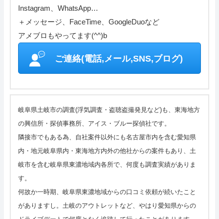
Instagram、WhatsApp…
管理人の部屋(Q&A ・SNS・暇つぶし)
＋メッセージ、FaceTime、GoogleDuoなど
さいごに
アメブロもやってます(^^)b
特定商取引表記・プライバシーポリシー
ご連絡(電話,メール,SNS,ブログ)
ご連絡(電話,メール,ブログ,SNS)
カテゴリーメニュー
岐阜県土岐市の調査(浮気調査・盗聴盗撮発見など)も、東海地方
の興信所・探偵事務所、アイス・ブルー探偵社です。
サイトマップ
隣接市でもある為、自社案件以外にも名古屋市内を含む愛知県
内・地元岐阜県内・東海地方内外の他社からの案件もあり、土
岐市を含む岐阜県東濃地域内各所で、何度も調査実績がありま
す。
何故か一時期、岐阜県東濃地域からの口コミ依頼が続いたこと
がありますし。土岐のアウトレットなど、やはり愛知県からの