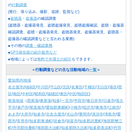
の
行動調査
(尾行、張り込み、撮影、追跡、監視など)
●
盗聴器
・
盗撮器
の確認調査
(盗聴器・盗撮器発見、盗聴盗撮発見、盗聴盗撮確認、盗聴・盗撮器
確認調査、盗聴・盗撮器発見、盗聴器発見、盗撮器発見、盗聴器・
盗撮器の確認調査などと言われる業務)
●その他の
調査・確認業務
●
GPS発信器の紹介販売など
●地域によっては
無料で弁護士の紹介
もできます。
＜行動調査などの主な活動地域の
一覧
＞
愛知県内地域
名古屋市内
(
緑区
/
中川区
/
守山区
/
北区
/
名東区
/
千種区
/
天白区
/
港区
/
西
区
/
南区
/
中村区
/
昭和区
/
瑞穂区
/
東区
/
中区
/
熱田区
)
尾張地域
（
西尾張
/
東尾張
/
知多
/
一宮市
/
半田市
/
春日井市
/
日進市
/
長久
手市
/
瀬戸市
/
尾張旭市
/
愛知郡東郷町
/
小牧市
/
稲沢市
/
東海市
/
江南市
/
あま市
/
大府市
/
知多市
/
北名古屋市
/
犬山市
/
豊明市
/
清須市
/
津島市
/
愛
西市
/
常滑市
/
知多郡東浦町
/
岩倉市
/
弥富市
/
知多郡武豊町
/
海部郡蟹江
町
/
丹羽郡扶桑町
/
海部郡大治町
/
知多郡阿久比町
/
知多郡美浜町
/
丹羽