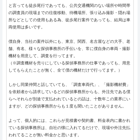
と言っても徒歩尾行であっても、公共交通機関のない場所や時間帯
の調査員の現場までの往復移動、待機場所、張り込み撮影・隠れ場
所などとしての使用もある為、徒歩尾行案件であっても、結局は車
両使用は多いです。
僕自身、当社の案件以外にも、東京、関西、名古屋などの大手、老
舗、有名、様々な探偵事務所の手伝いを、常に僕自身の車両・撮影
機材を用意して、調査を行ってます。
（※調査機材を売りにしている探偵事務所の仕事であっても、用意
してもらえたことが無く、全て僕の機材だけで行ってます。）
しかし同業仲間と話していても、「調査車両代」、「撮影機材費」
を依頼者から請求しているどの探偵事務所からも、外注先である僕
らへそれらが別途で支払われているとの話は、十数年この業界にい
ますが、どの探偵事務所からも１度も聞いたことがありません。
よって、個人的には、これらが見積書や契約書、料金表内に書かれ
ている探偵事務所は、自社の懐に入れてるだけで、現場や外注先払
われてることが無い料金かと思います。