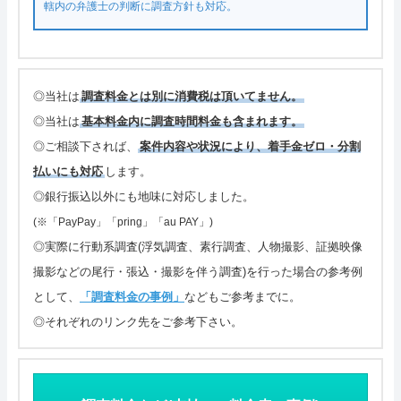
轄内の弁護士の判断に調査方針も対応。
◎当社は
調査料金とは別に消費税は頂いてません。
◎当社は
基本料金内に調査時間料金も含まれます。
◎ご相談下されば、
案件内容や状況により、着手金ゼロ・分割
払いにも対応
します。
◎銀行振込以外にも地味に対応しました。
(※「PayPay」「pring」「au PAY」)
◎実際に行動系調査(浮気調査、素行調査、人物撮影、証拠映像
撮影などの尾行・張込・撮影を伴う調査)を行った場合の参考例
として、
「調査料金の事例」
などもご参考までに。
◎それぞれのリンク先をご参考下さい。