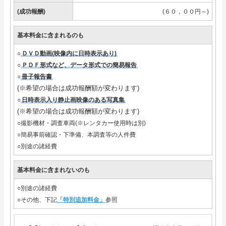
(成功報酬)
(６０，００円～)
基本料金に含まれるのも
○
ＤＶＤ動画(映像内に日時表示あり)
○
ＰＤＦ形式など、データ形式での簡易報告
○
冊子報告書
(※希望の場合は成功報酬額が変わります)
○
日時表示入り静止画映像のある写真集
(※希望の場合は成功報酬額が変わります)
○撮影機材・調査車両(※レンタカー使用時は別)
○簡易事前確認・下準備、本調査等の人件費
○別途の諸経費
基本料金に含まれないのも
○別途の諸経費
○その他、下記
「特別追加料金」
参照