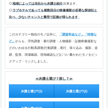
◎
地域によっては当社から弁護士紹介
出来ます。
◎
ラブホテルであっても複数回分の映像撮影が必要な探偵社と
比べ、少ないチャンスと費用で証拠が得られます
。
このカテゴリー独自のモノ以外に、
「調査料金など」
「特徴な
ど」
からも、浮気調査・素行調査・人物撮影・証拠映像撮影な
どのいわゆる行動系調査(行動調査…尾行、張り込み、撮影、追
跡、監視、現場確認、現地確認など)につい書かれたモノをピッ
クアップ・リンクしました。
≪弁護士選び？探し？≫
弁護士選び?(1)
弁護士選び?(2)