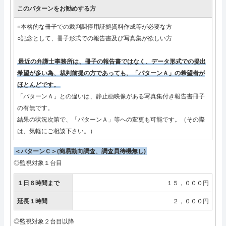
このパターンをお勧めする方
○本格的な冊子での裁判調停用証拠資料作成等が必要な方
○記念として、冊子形式での報告書及び写真集が欲しい方
最近の弁護士事務所は、冊子の報告書ではなく、データ形式での提出
希望が多い為、裁判前提の方であっても、「パターンＡ」の希望者が
ほとんどです。
「パターンＡ」との違いは、静止画映像がある写真集付き報告書冊子
の有無です。
結果の状況次第で、「パターンＡ」等への変更も可能です。（その際
は、気軽にご相談下さい。）
＜パターンＣ＞(簡易動向調査、調査員待機無し)
◎監視対象１台目
１日６時間まで
１５，０００円
延長１時間
２，０００円
◎監視対象２台目以降