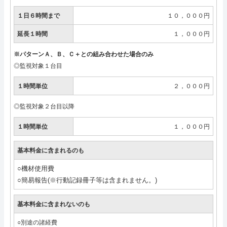
１日６時間まで
１０，０００円
延長１時間
１，０００円
※パターンＡ、Ｂ、Ｃ＋との組み合わせた場合のみ
◎監視対象１台目
１時間単位
２，０００円
◎監視対象２台目以降
１時間単位
１，０００円
基本料金に含まれるのも
○機材使用費
○簡易報告(※行動記録冊子等は含まれません。)
基本料金に含まれないのも
○別途の諸経費