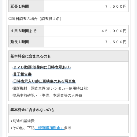
延長１時間
７，５００円
◎連日調査の場合（調査員１名）
１日６時間まで
４５，０００円
延長１時間
７，５００円
基本料金に含まれるのも
○
ＤＶＤ動画(映像内に日時表示あり)
○
冊子報告書
○
日時表示入り静止画映像のある写真集
○撮影機材・調査車両(※レンタカー使用時は別)
○簡易事前確認・下準備、本調査等の人件費
基本料金に含まれないのも
○別途の諸経費
○その他、下記
「特別追加料金」
参照