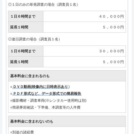
◎１日のみの単発調査の場合（調査員１名）
１日６時間まで
４０，０００円
延長１時間
５，０００円
◎連日調査の場合（調査員１名）
１日６時間まで
３０，０００円
延長１時間
５，０００円
基本料金に含まれるのも
○
ＤＶＤ動画(映像内に日時表示あり
)
○
ＰＤＦ形式など、データ形式での簡易報告
○撮影機材・調査車両(※レンタカー使用時は別)
○簡易事前確認・下準備、本調査等の人件費
基本料金に含まれないのも
○別途の諸経費