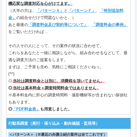
機応変な調査対応を心がけてます。
（大半の方は、
「パターンＡ」
と
「パターンＦ」
、
「特別追加料
金」
の組合せだけで問題ないかと。）
あと最後の
「調査料金及び契約等について」
、
「調査料金の事例」
をご覧いただければ…
その人その人にとって、その案件の状況に合わせて。
これらをあなたと一緒に相談しながら、組み合わせるなどして、最
適な調査方法のご提案をします。
まずは、ご予算も含め、気軽にご相談くださいねっ。
(^^)
◎
当社は調査料金とは別に、消費税を頂いてません。
◎
当社は基本料金＋調査時間料金ではありません
。
※基本料金内に肝心の調査時間料・撮影機材等が含まれない探偵社
もあります。
◎
「PDF料金表」
も用意しました。
行動系調査（尾行・張り込み・動向確認・監視等）
＜パターンA＞（※最近の弁護士紹介案件は全てこれです）