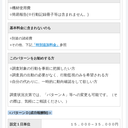
○機材使用費
○簡易報告(※行動記録冊子等は含まれません。)
基本料金に含まれないのも
○別途の諸経費
○その他、下記
「特別追加料金」
参照
このパターンをお勧めする方
○調査対象の行動を事前に把握したい方
○調査員の出動の必要がなく、行動監視のみを希望される方
○自分の代わりに、一時的に動向確認をして欲しい方
調査状況次第では、「パターンＡ」等への変更も可能です。（そ
の際は、気軽にご相談ください。）
＜パターンＤ(成功報酬制)＞
設定１日単位
１５，０００～３５，０００円