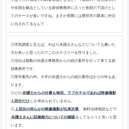
や全国を拠点としている探偵事務所に入った依頼の下請けとし
てのケースが多いですね。まさか実際には豊田市の業者に外注
に出されてるなんて…
◎浮気調査と言えば、やはり弁護士さんなどについても書いた
方が良いと思ったのでこのカテゴリーを作りました。
◎当社は複数の弁護士事務所からの紹介案件を行って来てる探
偵事務所です。
◎受件案件の内、大半が弁護士からの紹介案件ばかりの年もあ
ります。
◎どの
弁護士からの仕事も毎回、ラブホテルであれば映像撮影
１回分だけ
しか求められていません。
◎
１回分の何らかの映像撮影が出来次第
、無料法律相談などで
弁護士さんに証拠能力についての確認
をしてもらうと良いと思
います。