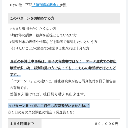
○その他、下記
「特別追加料金」
参照
このパターンをお勧めする方
○あまり費用をかけたくない方
○離婚等の調停・裁判を前提としていない方
○調査対象の表情や仕草などを動画で確認したいという方
○知りたいことが(動画で)確認さえ出来れば十分な方
最近の弁護士事務所は、冊子の報告書ではなく、データ形式での提出
希望が多い為、裁判前提の方であっても、こちらの希望者がほとんど
です。
「パターンＢ」との違いは、静止画映像がある写真集付き冊子報告書
の有無です。
差額さえ頂ければ、後日切り替えも出来ます。
＜パターンＢ＞(※ここ何年も希望者がいませんね。)
◎１日のみの単発調査の場合（調査員１名）
１日６時間まで
６０，０００円