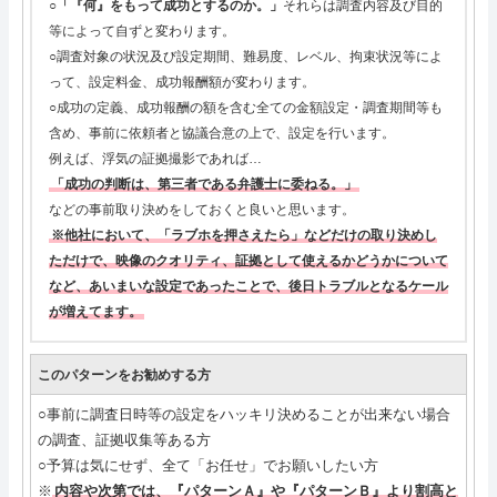
○
「『何』をもって成功とするのか。」
それらは調査内容及び目的
等によって自ずと変わります。
○調査対象の状況及び設定期間、難易度、レベル、拘束状況等によ
って、設定料金、成功報酬額が変わります。
○成功の定義、成功報酬の額を含む全ての金額設定・調査期間等も
含め、事前に依頼者と協議合意の上で、設定を行います。
例えば、浮気の証拠撮影であれば…
「成功の判断は、第三者である弁護士に委ねる。」
などの事前取り決めをしておくと良いと思います。
※他社において、「ラブホを押さえたら」などだけの取り決めし
ただけで、映像のクオリティ、証拠として使えるかどうかについて
など、あいまいな設定であったことで、後日トラブルとなるケール
が増えてます。
このパターンをお勧めする方
○事前に調査日時等の設定をハッキリ決めることが出来ない場合
の調査、証拠収集等ある方
○予算は気にせず、全て「お任せ」でお願いしたい方
※
内容や次第では、『パターンＡ』や『パターンＢ』より割高と