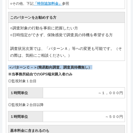
○その他、下記
「特別追加料金」
参照
このパターンをお勧めする方
○調査対象の行動を事前に把握したい方
○日時指定ができず、保険感覚で調査員の待機を希望する方
調査状況次第では、「パターンＡ」等への変更も可能です。（そ
の際は、気軽にご相談ください。）
＜パターンＣ－＞(簡易動向調査、調査員待機無し）
※当事務所経由でのGPS端末購入者のみ
◎監視対象１台目
１時間単位
～１，０００円
◎監視対象２台目以降
１時間単位
～５００円
基本料金に含まれるのも