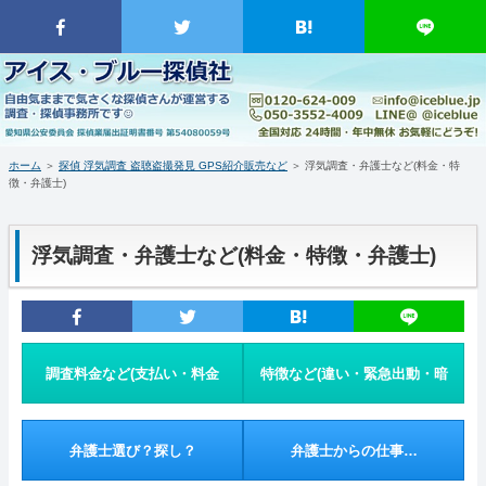
愛知県・名古屋市近郊の探偵・興信所｜愛知県大治町 中部・東海地方を含む日本全国対応｜浮気・素行調査、証拠収集・
撮影、盗聴盗撮発見、ＧＰＳ端末販売｜臨機応変・柔軟対応、日時指定不要・緊急出動、依頼者同行｜消費税・着手金無
し、分割対応｜アイス・ブルー探偵社
ホーム
当事務所について（はじめに・事務所概要）
ホーム
＞
探偵 浮気調査 盗聴盗撮発見 GPS紹介販売など
＞ 浮気調査・弁護士など(料金・特
徴・弁護士)
調査料金など(支払い・料金表・事例)
特徴など(違い・緊急出動・暗所カメラ)
浮気調査・弁護士など(料金・特徴・弁護士)
浮気調査・弁護士(料金・特徴・弁護士)
盗聴器・盗撮器発見(料金・機材など)
調査料金など(支払い・料金
特徴など(違い・緊急出動・暗
ＧＰＳ端末の紹介・販売
表・事例)
所カメラ)
弁護士選び？探し？
弁護士からの仕事…
お問い合わせ・調査の流れ