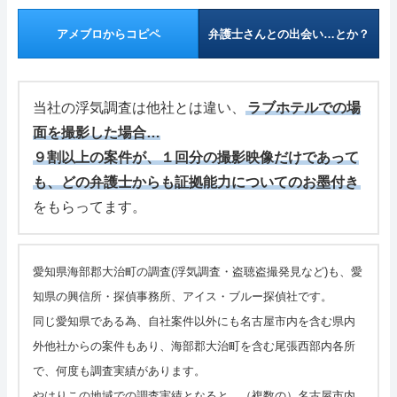
管理人の部屋(Q&A ・SNS・暇つぶし)
アメブロからコピペ
弁護士さんとの出会い…とか？
さいごに
特定商取引表記・プライバシーポリシー
当社の浮気調査は他社とは違い、
ラブホテルでの場
面を撮影した場合…
ご連絡(電話,メール,ブログ,SNS)
９割以上の案件が、１回分の撮影映像だけであって
も、どの弁護士からも証拠能力についてのお墨付き
カテゴリーメニュー
をもらってます。
サイトマップ
愛知県海部郡大治町の調査(浮気調査・盗聴盗撮発見など)も、愛
知県の興信所・探偵事務所、アイス・ブルー探偵社です。
同じ愛知県である為、自社案件以外にも名古屋市内を含む県内
外他社からの案件もあり、海部郡大治町を含む尾張西部内各所
で、何度も調査実績があります。
やはりこの地域での調査実績となると、（複数の）名古屋市内