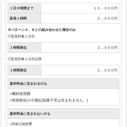
１日６時間まで
１５，０００円
延長１時間
２，０００円
※パターンＡ、Ｂとの組み合わせた場合のみ
◎監視対象１台目
１時間単位
３，０００円
◎監視対象２台目以降
１時間単位
２，０００円
基本料金に含まれるのも
○機材使用費
○簡易報告(※行動記録冊子等は含まれません。)
基本料金に含まれないのも
○別途の諸経費