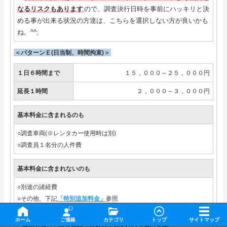
なるリスクもあります
ので、調査決行日時を事前にハッキリと決
める事が出来る状況の方達は、こちらを選択しない方が良いかも
ね。^^;
＜パターンＥ(日当制、時間拘束)＞
１日６時間まで
１５，０００～２５，０００円
延長１時間
２，０００～３，０００円
基本料金に含まれるのも
○調査車両(※レンタカー使用時は別)
○調査員１名分の人件費
基本料金に含まれないのも
○別途の諸経費
○その他、下記
「特別追加料金」
参照
ホーム
ご連絡
カテゴリ
トップ
サイトマップ