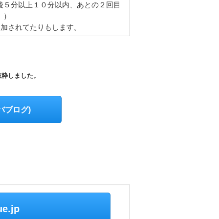
後５分以上１０分以内、あとの２回目
。）
追加されてたりもします。
抜粋しました。
バブログ)
。
e.jp