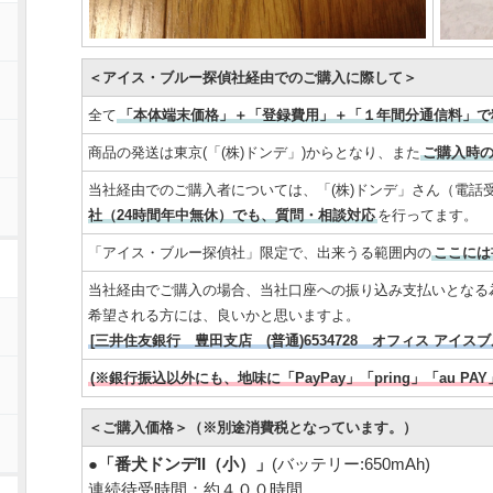
＜アイス・ブルー探偵社経由でのご購入に際して＞
全て
「本体端末価格」＋「登録費用」＋「１年間分通信料」で
商品の発送は東京(「(株)ドンデ」)からとなり、また
ご購入時
当社経由でのご購入者については、「(株)ドンデ」さん（電話受
社（24時間年中無休）でも、質問・相談対応
を行ってます。
「アイス・ブルー探偵社」限定で、出来うる範囲内の
ここには
当社経由でご購入の場合、当社口座への振り込み支払いとなる
希望される方には、良いかと思いますよ。
[三井住友銀行 豊田支店 (普通)6534728 オフィス アイスブ
(※銀行振込以外にも、地味に「PayPay」「pring」「au P
＜ご購入価格＞（※別途消費税となっています。）
●
「番犬ドンデII（小）」
(バッテリー:650mAh)
連続待受時間：約４００時間