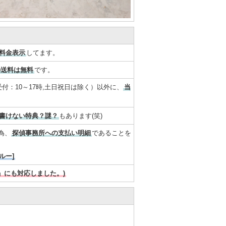
料金表示
してます。
の送料は無料
です。
付：10～17時,土日祝日は除く）以外に、
当
書けない特典？謎？
もあります(笑)
為、
探偵事務所への支払い明細
であることを
ルー]
AY」にも対応しました。)