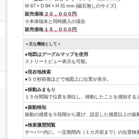
W 67 × D 84 × H 31 mm (磁石無しのサイズ)
販売価格
２０，０００円
※本体端末と同時購入の場合
販売価格
１５，０００円
＜主な機能として＞
●
地図はグーグルマップを使用
ストリートビュー表示も可能。
●
現在地検索
●５０秒前後ほどで地図上に位置が表示。
●
移動みまもり
１５分間隔で位置を測位し、移動したことを感知する
●
振動検知
振動の感度を５段階から選び、設定した感度以上の振
●
検索履歴閲覧
サーバー内に、一定期間内（１カ月前まで）の位置検