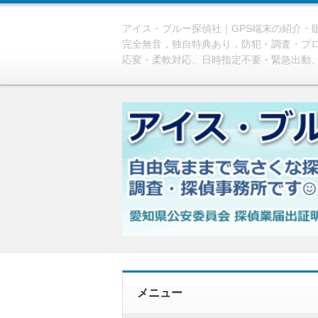
アイス・ブルー探偵社｜GPS端末の紹介・販売
完全無音，独自特典あり，防犯・調査・プ
応変・柔軟対応、日時指定不要・緊急出動
メニュー