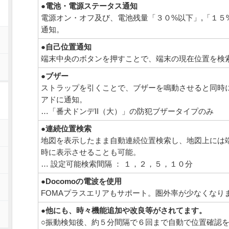
●
電池・電源ステータス通知
電源オン・オフ及び、電池残量「３０%以下」,「１５
通知。
●
自己位置通知
端末中央のボタンを押すことで、端末の現在位置を検
●
ブザー
ストラップを引くことで、ブザーを鳴動させると同時
ー
アドに通知。
…「番犬ドンデII（大）」の防犯ブザータイプのみ
●
連続位置検索
地図を表示したまま自動連続位置検索し、地図上には
時に表示させることも可能。
… 設定可能検索間隔 ： １，２，５，１０分
●
Docomoの電波を使用
FOMAプラスエリアもサポート。圏外率が少なくなり
●
他にも、時々機能追加や改良等がされてます。
○振動検知後、約５分間隔で６回まで自動で位置確認