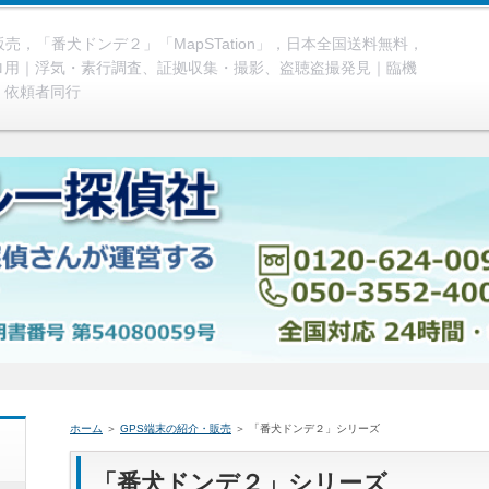
，「番犬ドンデ２」「MapSTation」，日本全国送料無料，
ロ用｜浮気・素行調査、証拠収集・撮影、盗聴盗撮発見｜臨機
、依頼者同行
ホーム
＞
GPS端末の紹介・販売
＞ 「番犬ドンデ２」シリーズ
「番犬ドンデ２」シリーズ