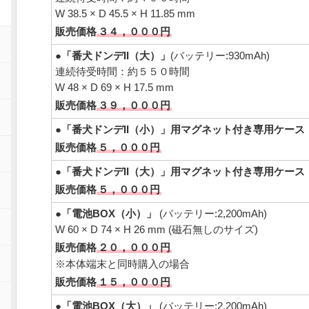
W 38.5 × D 45.5 × H 11.85 mm
販売価格
３４，０００円
●
「番犬ドンデII（大）」
(バッテリー:930mAh)
連続待受時間：約５５０時間
W 48 × D 69 × H 17.5 mm
販売価格
３９，０００円
●
「番犬ドンデII（小）」用マグネット付き専用ケース
販売価格
５，０００円
●
「番犬ドンデII（大）」用マグネット付き専用ケース
販売価格
５，０００円
●
「電池BOX（小）」
(バッテリー:2,200mAh)
W 60 × D 74 × H 26 mm (磁石無しのサイズ)
販売価格
２０，０００円
※本体端末と同時購入の場合
販売価格
１５，０００円
●
「電池BOX（大）」
(バッテリー:2,200mAh)