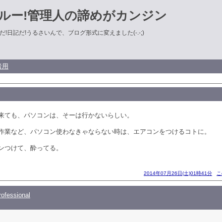
ルー!管理人の諦めがカンジン
!日記だ!うるさいんで、ブログ形式に変えました(-.-;)
者用
来ても、パソコンは、そーは行かないらしい。
作業など、パソコン使わなきゃならない時は、エアコンをつけるコトに。
ンつけて、酔ってる。
2014年07月26日(土)01時41分
こ
ofessional