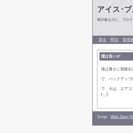
アイス･ブ
掲示板なのに、ブログだ
戻る
RSS
管理
僕は良いが
僕は暑さに我慢出
で、バックアップ
で、今は、エアコ
(-_-)
Script :
Web Diary Pr