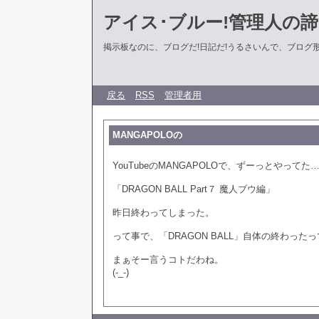
アイス･ブルー!管理人の
掲示板なのに、ブログだ!日記だ!うるさいんで、ブログ形式に
戻る
RSS
管理者用
MANGAPOLOの
YouTubeのMANGAPOLOで、ずーっとやってた
「DRAGON BALL Part７ 魔人ブウ編」
昨日終わってしまった。
って事で、「DRAGON BALL」自体の終わった
まぁそー言うコトだわね。
(-_-)