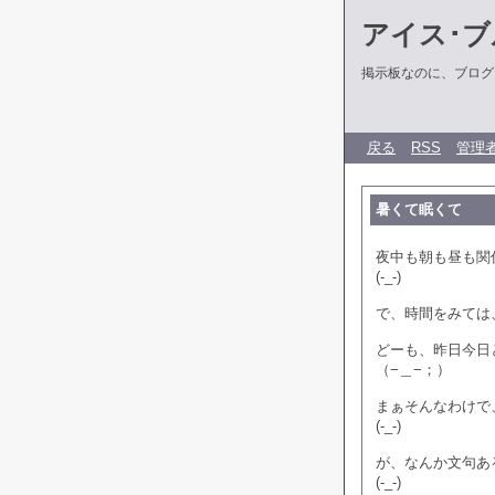
アイス･ブ
掲示板なのに、ブログだ
戻る
RSS
管理
暑くて眠くて
夜中も朝も昼も関
(-_-)
で、時間をみては
どーも、昨日今日
（−＿−；）
まぁそんなわけで
(-_-)
が、なんか文句あ
(-_-)