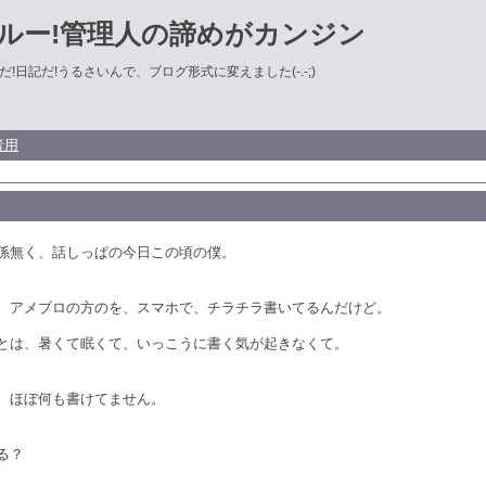
ルー!管理人の諦めがカンジン
!日記だ!うるさいんで、ブログ形式に変えました(-.-;)
者用
係無く、話しっぱの今日この頃の僕。
、アメブロの方のを、スマホで、チラチラ書いてるんだけど。
とは、暑くて眠くて、いっこうに書く気が起きなくて。
、ほぼ何も書けてません。
る？