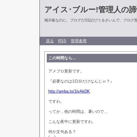
アイス･ブルー!管理人の
掲示板なのに、ブログだ!日記だ!うるさいんで、ブログ形式に
戻る
RSS
管理者用
この時間なら…
アメブロ更新です。
『必要なのは1日分だけなんじゃ？』
http://amba.to/1lvAkDK
ですわ。
ってか…他の時間は、暑いので…
こんな夜中に更新ですわ。
何か文句ある？