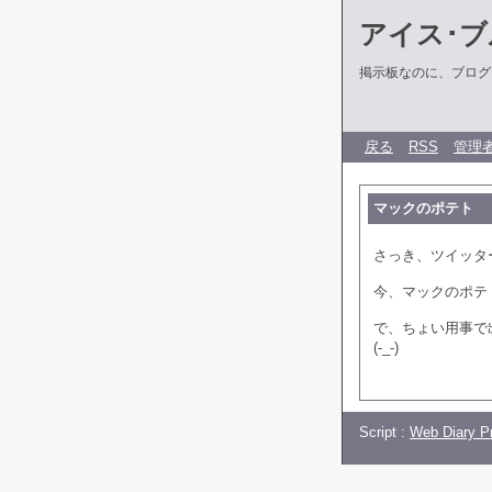
アイス･ブ
掲示板なのに、ブログだ
戻る
RSS
管理
マックのポテト
さっき、ツイッタ
今、マックのポテ
で、ちょい用事で
(-_-)
Script :
Web Diary Pr