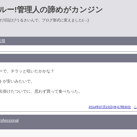
ルー!管理人の諦めがカンジン
!日記だ!うるさいんで、ブログ形式に変えました(-.-;)
者用
ーで、チラッと呟いたかかな？
トが安いみたいで。
出掛けたついでに、思わず買って食べちった。
2014年07月23日(水)17時30分
こ
ofessional