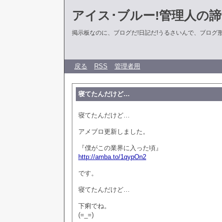
アイス･ブルー!管理人の
掲示板なのに、ブログだ!日記だ!うるさいんで、ブログ形式に
戻る
RSS
管理者用
寝てたんだけど…
寝てたんだけど…
アメブロ更新しました。
『僕がこの業界に入った頃』
http://amba.to/1qypOn2
です。
寝てたんだけど…
下痢でね。
(=_=)