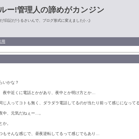
ルー!管理人の諦めがカンジン
!日記だ!うるさいんで、ブログ形式に変えました(-.-;)
者用
らいかな？
、夜中近くに電話とかがあり、夜中とか明け方とか…
同じ人ってコトも無く、ダラダラ電話してるのが当たり前って感じになって
夜中、元気だねぇー…。
とか。
つもそんな感じで、昼夜逆転してるって感じでもあり…