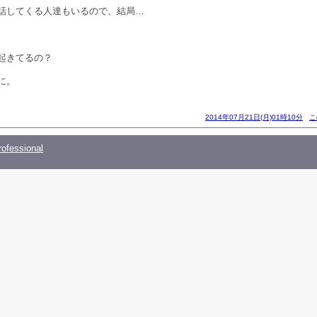
話してくる人達もいるので、結局…
起きてるの？
に。
2014年07月21日(月)01時10分
こ
ofessional