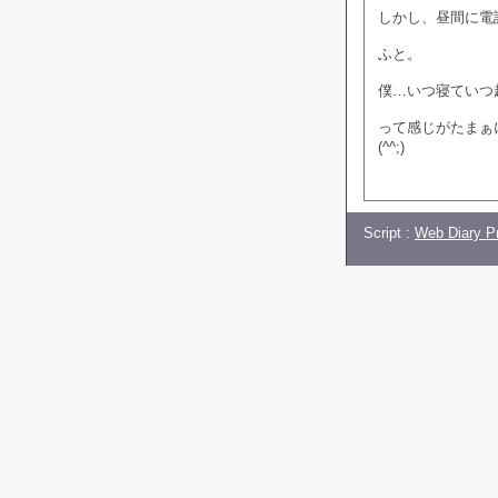
しかし、昼間に電
ふと。
僕…いつ寝ていつ
って感じがたまぁ
(^^;)
Script :
Web Diary Pr