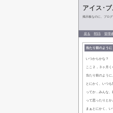
アイス･ブ
掲示板なのに、ブログだ
戻る
RSS
管理
当たり前のように
いつからかな？
ここ２，３ヶ月く
当たり前のように
とにかく、いつも
ってか…みんな、
って思ったりとか
まぁとにかく、い