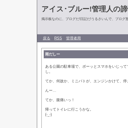
アイス･ブルー!管理人の
掲示板なのに、ブログだ!日記だ!うるさいんで、ブログ形式に
戻る
RSS
管理者用
雨だしー
ある公園の駐車場で、ボーッとスマホをいじって
し。
てか、何故か、ミニパトが、エンジンかけて、停
んー…
てか、腹痛いっ！
帰ってトイレに行こうかな。
(-_-)