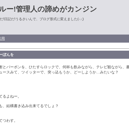
ルー!管理人の諦めがカンジン
!日記だ!うるさいんで、ブログ形式に変えました(-.-;)
者用
ーぼんを
酎とバーボンを、ひたすらロックで、何杯も飲みながら、テレビ観ながら、
ュースみて、ツイッターで、突っ込もうか、どーしようか…みたいな？
てるよねー。
も、結構書き込み出来てるでしょ？
てつわす。