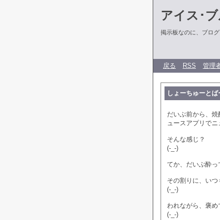
アイス･ブ
掲示板なのに、ブログだ
戻る
RSS
管理
しょーちゅーとば
だいぶ前から、焼
ュースアプリでニ
そんな感じ？
(-_-)
てか、だいぶ酔っ
その割りに、いつ
(-_-)
われながら、褒め
(-_-)