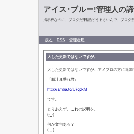
アイス･ブルー!管理人の
掲示板なのに、ブログだ!日記だ!うるさいんで、ブログ形式に
戻る
RSS
管理者用
大した更新ではないですが。
大した更新ではないですが…アメブロの方に追加
『脳汁耳垂れ君』
http://amba.to/U7qdxM
です。
とりあえず、これの説明を。
(-_-)
何か文句ある？
(-_-)