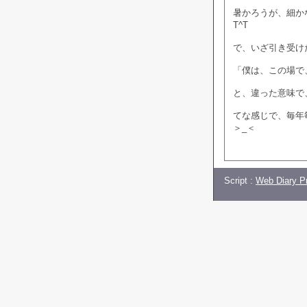
暑かろうが、細か
T^T
で、いざ引き受け
「僕は、この場で
と、違った意味で
てな感じで、毎年
＞_＜
Script :
Web Diary Pr