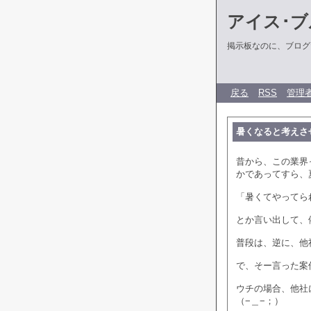
アイス･ブ
掲示板なのに、ブログだ
戻る
RSS
管理
暑くなると考えさ
昔から、この業界
かであってすら、
「暑くてやってら
とか言い出して、
普段は、逆に、他
で、そー言った案
ウチの場合、他社
（−＿−；）