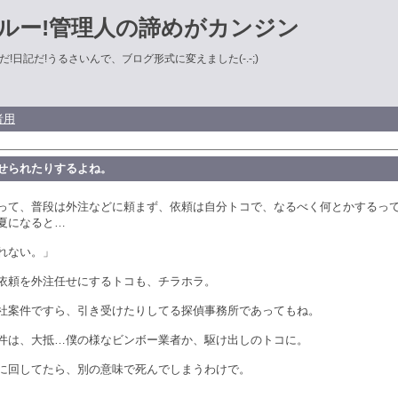
ルー!管理人の諦めがカンジン
!日記だ!うるさいんで、ブログ形式に変えました(-.-;)
者用
せられたりするよね。
って、普段は外注などに頼まず、依頼は自分トコで、なるべく何とかするっ
夏になると…
れない。」
依頼を外注任せにするトコも、チラホラ。
社案件ですら、引き受けたりしてる探偵事務所であってもね。
件は、大抵…僕の様なビンボー業者か、駆け出しのトコに。
に回してたら、別の意味で死んでしまうわけで。