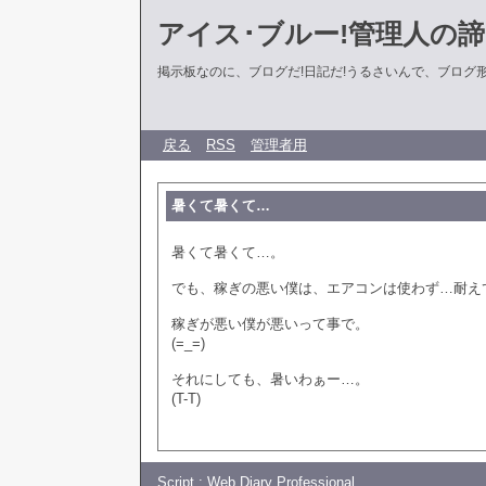
アイス･ブルー!管理人の
掲示板なのに、ブログだ!日記だ!うるさいんで、ブログ形式に
戻る
RSS
管理者用
暑くて暑くて…
暑くて暑くて…。
でも、稼ぎの悪い僕は、エアコンは使わず…耐え
稼ぎが悪い僕が悪いって事で。
(=_=)
それにしても、暑いわぁー…。
(T-T)
Script :
Web Diary Professional