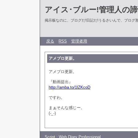
アイス･ブルー!管理人の
掲示板なのに、ブログだ!日記だ!うるさいんで、ブログ形式に
戻る
RSS
管理者用
アメブロ更新。
アメブロ更新。
『動画提出』
http://amba.to/1lZKcoD
ですわ。
まぁそんな感じー。
(-_-)
Script :
Web Diary Professional