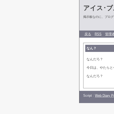
アイス･ブ
掲示板なのに、ブログだ
戻る
RSS
管理
なん？
なんだろ？
今日は、やたらと
なんだろ？
Script :
Web Diary Pr