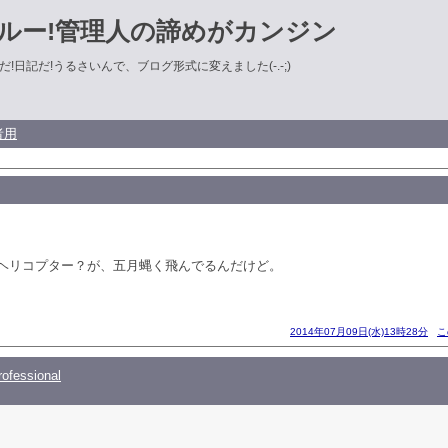
ルー!管理人の諦めがカンジン
!日記だ!うるさいんで、ブログ形式に変えました(-.-;)
者用
ヘリコプター？が、五月蝿く飛んでるんだけど。
2014年07月09日(水)13時28分
こ
ofessional