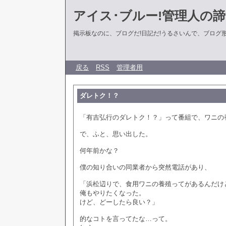
アイス･ブルー!管理人の
掲示板なのに、ブログだ!日記だ!うるさいんで、ブログ形式に
戻る
RSS
管理者用
ダレトク！？
「有吉弘行のダレトク！？」って番組で、ワニの
で、ふと、思い出した。
何年前かな？
僕の知り合いの同業者から突然電話があり、
「浜松辺りで、食用ワニの養殖ってがあるんだけ
俺もやりたくなった。
けど、どーしたら良い？」
的なコトを言ってたな…って。