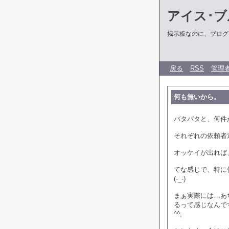
アイス･ブ
掲示板なのに、ブログだ
戻る
RSS
管理
何も無いから。
バタバタと、何件
それぞれの依頼者
オッケイが出れば
てな感じで、特に
(-_-)
まぁ実際には…あ
るって感じなんで
^^;