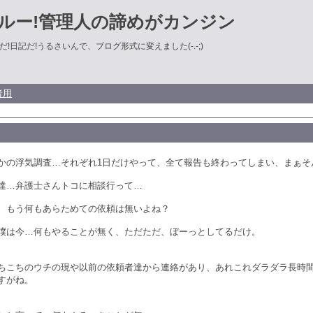
ルー!管理人の諦めがカンジン
!日記だ!うるさいんで、ブログ形式に変えました(-.-;)
者用
かの浮気調査…それぞれ1日だけやって、全て報告も終わってしまい、まぁそ
達…弁護士さんトコに相談行って…
、もう何もあらためての依頼は無いよね？
僕は今…何もやることが無く、ただただ、ぼーっとしてるだけ。
ちこちのウチの現や以前の依頼者達から連絡があり、あれこれダラダラ長時
すがね。