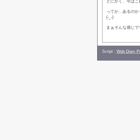
とにかく、今はこ
ってか…あるのか
(-_-)
まぁそんな感じで
Script :
Web Diary Pr