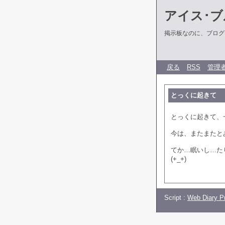
アイス･ブ
掲示板なのに、ブログだ
戻る
RSS
管理
とっくに起きて
とっくに起きて、
今は、またまたと
てか…眠いし…た
(+_+)
Script :
Web Diary Pr