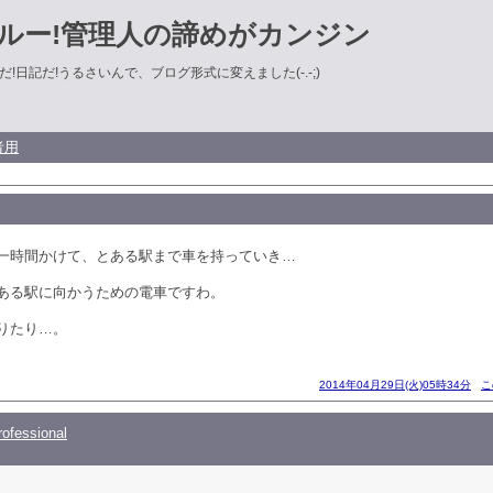
ルー!管理人の諦めがカンジン
!日記だ!うるさいんで、ブログ形式に変えました(-.-;)
者用
一時間かけて、とある駅まで車を持っていき…
ある駅に向かうための電車ですわ。
りたり…。
2014年04月29日(火)05時34分
こ
ofessional