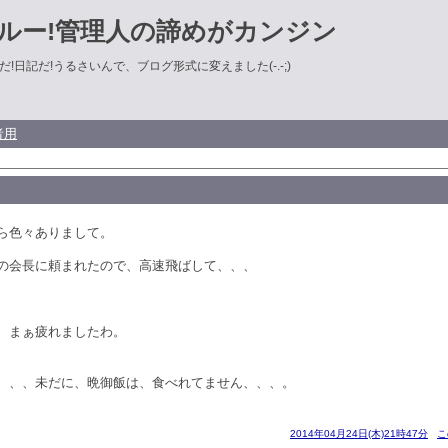
ルー!管理人の諦めがカンジン
!日記だ!うるさいんで、ブログ形式に変えました(-.-;)
者用
ら色々ありまして。
の会長に頼まれたので、高速飛ばして、、、
、まぁ疲れましたわ。
、、、未だに、晩御飯は、食べれてません、、、。
2014年04月24日(木)21時47分
こ