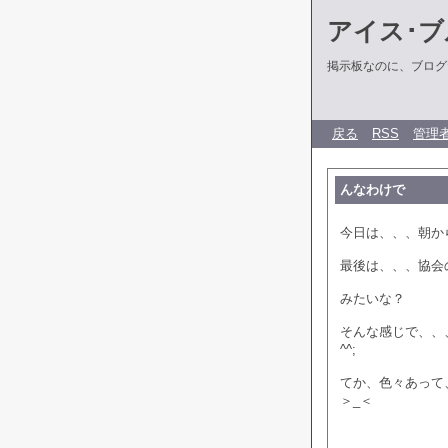
アイス･ブ
掲示板なのに、ブログだ
戻る
RSS
管理
んなわけで
今日は、、、朝か
最後は、、、協会
みたいな？
そんな感じで、、
^^;
てか、色々あって
＞_＜