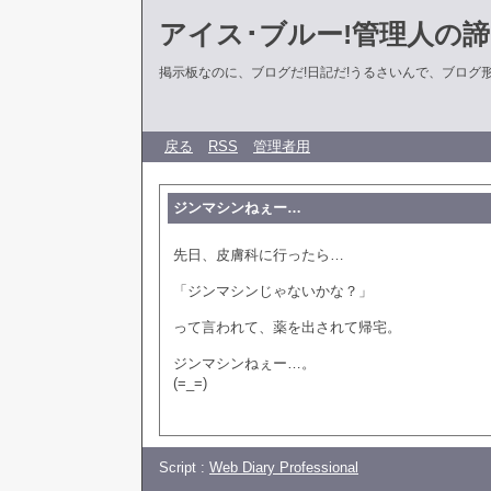
アイス･ブルー!管理人の
掲示板なのに、ブログだ!日記だ!うるさいんで、ブログ形式に
戻る
RSS
管理者用
ジンマシンねぇー…
先日、皮膚科に行ったら…
「ジンマシンじゃないかな？」
って言われて、薬を出されて帰宅。
ジンマシンねぇー…。
(=_=)
Script :
Web Diary Professional