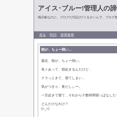
アイス･ブルー!管理人の
掲示板なのに、ブログだ!日記だ!うるさいんで、ブログ形式に
戻る
RSS
管理者用
朝が、ちょー弱い…
最近、朝が、ちょー弱い。
色々あって、朝起きるんだけど…
クラっときて、寝てしまい…
気がつきゃ、夜だしぃー。
一旦起きて寝て…それから十数時間寝っぱなしだ
どんだけなわけ？
(=_=)