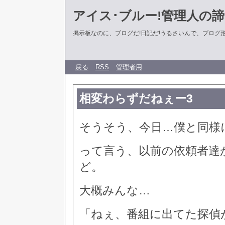
アイス･ブルー!管理人の
掲示板なのに、ブログだ!日記だ!うるさいんで、ブログ形式に
戻る
RSS
管理者用
相変わらずだねぇー3
そうそう、今日…僕と同様
って言う、以前の依頼者達
ど。
大概みんな…
「ねぇ、番組に出てた探偵