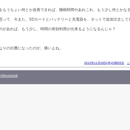
をもうちょい何とか改善できれば、睡眠時間やあれこれ、もう少し何とかな
思って、今また、SDカードとバッテリーと充電器を、ネットで追加注文して
のがあれば、もう少し、時間の有効利用が出来るようになるんじゃ？
なりの出費になったのが、痛いよね。
2012年11月29日(木)23時05分
こ
ofessional