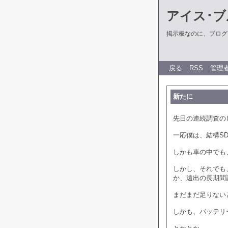
アイス･ブ
掲示板なのに、ブログだ
戻る
RSS
管理
新たに
先日の連続調査の
一応僕は、結構S
しかも車の中でも
しかし、それでも
か、遠出の長期間
まだまだ足りない
しかも、バッテリ