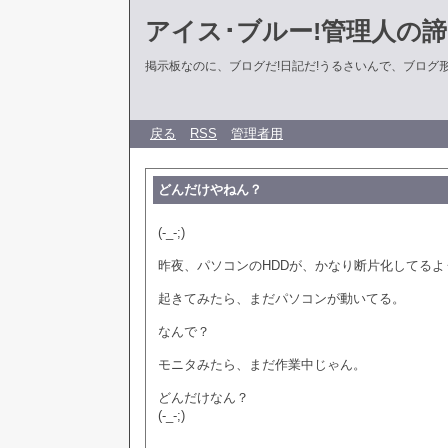
アイス･ブルー!管理人の
掲示板なのに、ブログだ!日記だ!うるさいんで、ブログ形式に
戻る
RSS
管理者用
どんだけやねん？
(-_-;)
昨夜、パソコンのHDDが、かなり断片化してる
起きてみたら、まだパソコンが動いてる。
なんで？
モニタみたら、まだ作業中じゃん。
どんだけなん？
(-_-;)