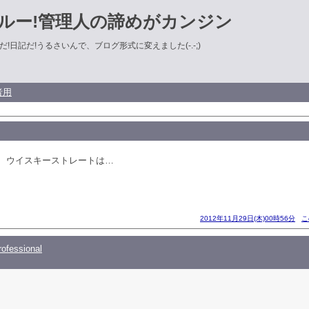
ルー!管理人の諦めがカンジン
!日記だ!うるさいんで、ブログ形式に変えました(-.-;)
者用
、ウイスキーストレートは…
2012年11月29日(木)00時56分
こ
ofessional