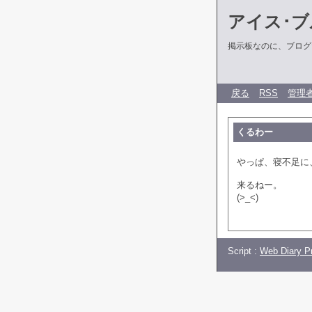
アイス･ブ
掲示板なのに、ブログだ
戻る
RSS
管理
くるわー
やっぱ、寝不足に
来るねー。
(>_<)
Script :
Web Diary Pr