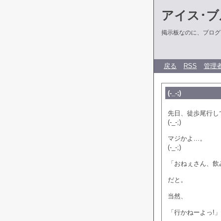
アイス･ブ
掲示板なのに、ブログだ
戻る
RSS
管理
(-_-;)
先日、徒歩尾行し
(-_-;)
マジかよ…。
(-_-;)
「おねぇさん、飲
だと。
当然、
「行かねーよっ!」