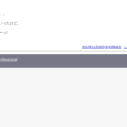
…」
いったけど。
ーっ!
2012年11月28日(水)22時48分
こ
ofessional