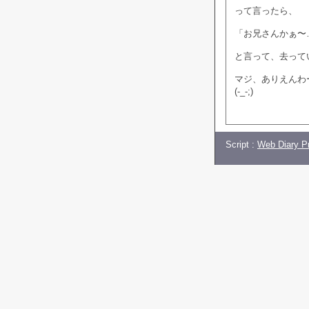
って言ったら、
「お兄さんかぁ〜
と言って、去って
マジ、ありえんわ
(-_-;)
Script :
Web Diary Pr