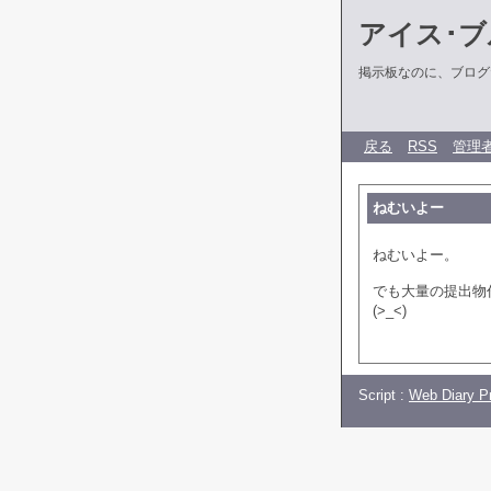
アイス･ブ
掲示板なのに、ブログだ
戻る
RSS
管理
ねむいよー
ねむいよー。
でも大量の提出物
(>_<)
Script :
Web Diary Pr