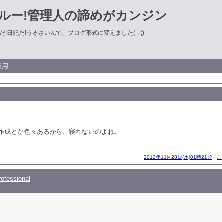
ルー!管理人の諦めがカンジン
!日記だ!うるさいんで、ブログ形式に変えました(-.-;)
者用
作成とか色々あるから、寝れないのよね。
2012年11月28日(水)01時21分
こ
ofessional