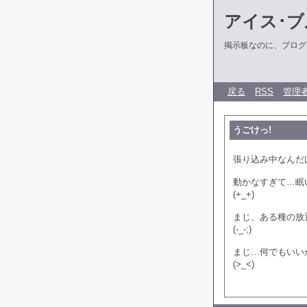
アイス･ブ
掲示板なのに、ブログだ
戻る
RSS
管理
うごけっ!
張り込み中なんだ
動かなすぎて…眠
(+_+)
まじ、ある種の放
(-_-;)
まじ…何でもいい
(>_<)