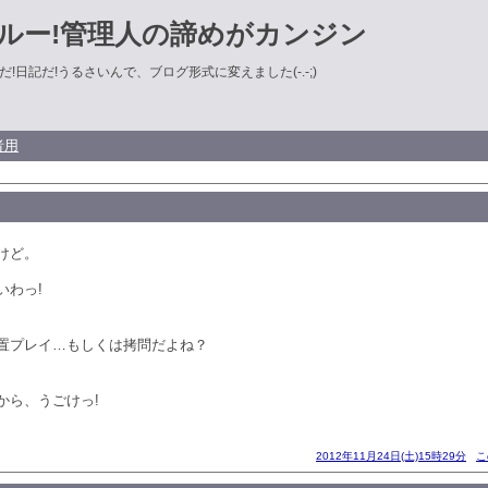
ルー!管理人の諦めがカンジン
!日記だ!うるさいんで、ブログ形式に変えました(-.-;)
者用
けど。
いわっ!
置プレイ…もしくは拷問だよね？
から、うごけっ!
2012年11月24日(土)15時29分
こ