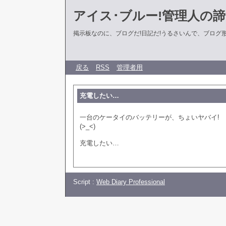
アイス･ブルー!管理人の
掲示板なのに、ブログだ!日記だ!うるさいんで、ブログ形式に
戻る
RSS
管理者用
充電したい…
一台のケータイのバッテリーが、ちょいヤバイ!
(>_<)
充電したい…
Script :
Web Diary Professional