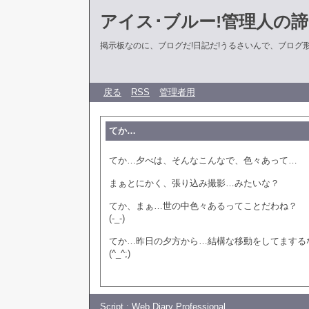
アイス･ブルー!管理人の
掲示板なのに、ブログだ!日記だ!うるさいんで、ブログ形式に
戻る
RSS
管理者用
てか…
てか…夕べは、そんなこんなで、色々あって…
まぁとにかく、張り込み撮影…みたいな？
てか、まぁ…世の中色々あるってことだわね？
(-_-)
てか…昨日の夕方から…結構な移動をしてまする
(^_^;)
Script :
Web Diary Professional