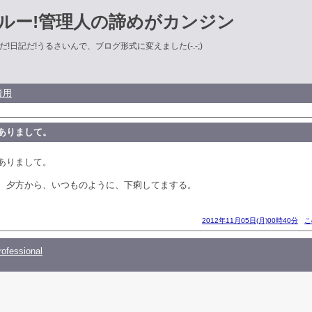
ルー!管理人の諦めがカンジン
!日記だ!うるさいんで、ブログ形式に変えました(-.-;)
者用
ありまして。
ありまして。
、夕方から、いつものように、下痢してまする。
2012年11月05日(月)00時40分
こ
ofessional