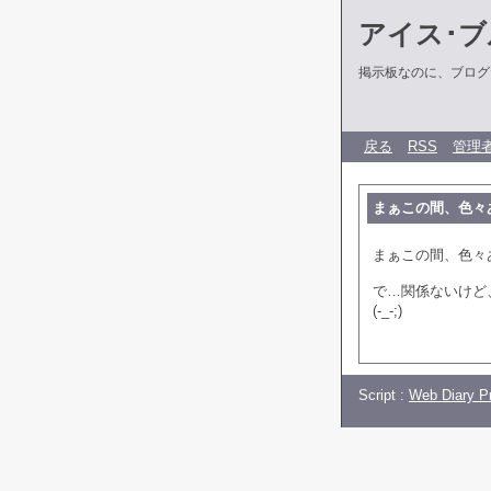
アイス･ブ
掲示板なのに、ブログだ
戻る
RSS
管理
まぁこの間、色々
まぁこの間、色々
で…関係ないけど
(-_-;)
Script :
Web Diary Pr