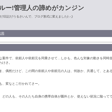
ルー!管理人の諦めがカンジン
!日記だ!うるさいんで、ブログ形式に変えました(-.-;)
者用
な案件で、依頼人や依頼元を同乗させて…しかも、色んな対象の動きを同時
わけさ。
ま、偶然だけど、この間の依頼人や依頼元の人は、何故か、共通して、とあ
も、変なとこ行かれてさー。
、どの人も、その人たち自身の携帯自体が圏外とか、使えない状況に陥って