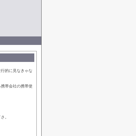
並行的に見なきゃな
る携帯会社の携帯使
てさ。