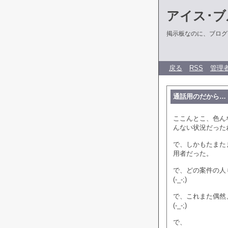
アイス･ブ
掲示板なのに、ブログだ
戻る
RSS
管理
通話用のだから…
ここんとこ、色ん
んない状況だった
で、しかもたまた
用者だった。
で、どの案件の人
(-_-;)
で、これまた偶然
(-_-;)
で、