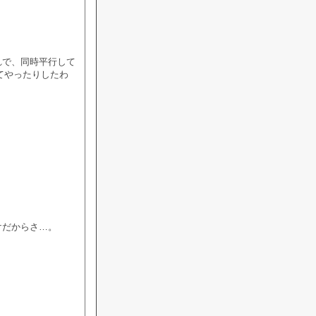
れで、同時平行して
てやったりしたわ
けだからさ…。