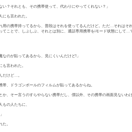
ない？それとも、その携帯使って、代わりにやってくれない？」
人にも言われた。
れ用の携帯持ってるから、普段はそれを使ってるんだけど。ただ…それはそ
ってことで、しぶしぶ、それとは別に、通話専用携帯をiモード状態にして…
魔なのが貼ってあるから、見にくいんだけど!」
にも言われた。
んだけど…。
携帯、ドラゴンボールのフィルムが貼ってあるからね。
とか、そー言うのすらやらない携帯だし、僕以外、その携帯の画面見ないわ
人もの人たちに、
!」
れた。