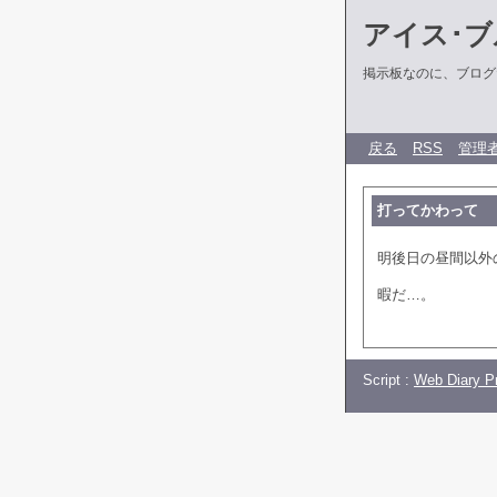
アイス･ブ
掲示板なのに、ブログだ
戻る
RSS
管理
打ってかわって
明後日の昼間以外
暇だ…。
Script :
Web Diary Pr