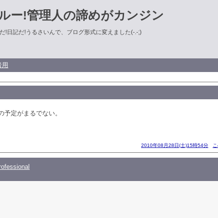
ルー!管理人の諦めがカンジン
!日記だ!うるさいんで、ブログ形式に変えました(-.-;)
者用
の予定がまるでない。
2010年08月28日(土)15時54分
こ
ofessional