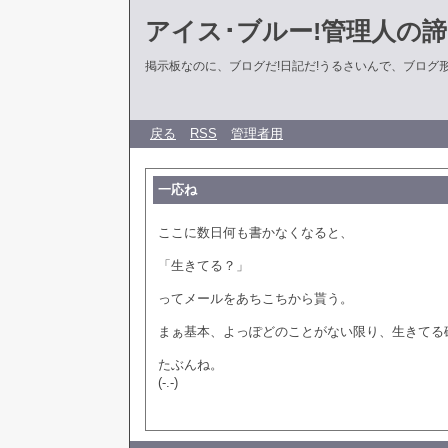
アイス･ブルー!管理人の
掲示板なのに、ブログだ!日記だ!うるさいんで、ブログ形式に
戻る
RSS
管理者用
一応ね
ここに数日何も書かなくなると、
「生きてる？」
ってメールをあちこちから貰う。
まぁ基本、よっぽどのことがない限り、生きてる
たぶんね。
(-.-)