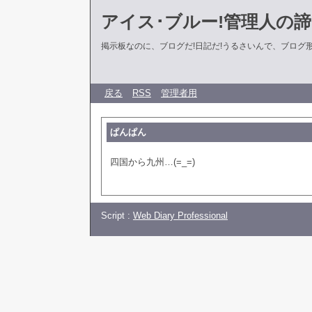
アイス･ブルー!管理人の
掲示板なのに、ブログだ!日記だ!うるさいんで、ブログ形式に
戻る
RSS
管理者用
ぱんぱん
四国から九州…(=_=)
Script :
Web Diary Professional