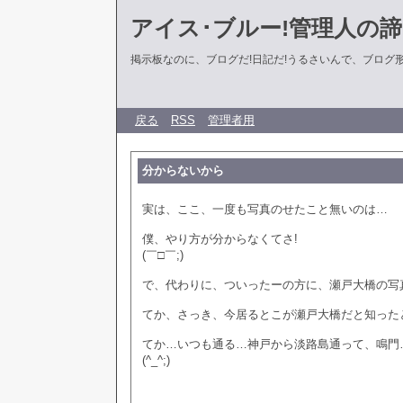
アイス･ブルー!管理人の
掲示板なのに、ブログだ!日記だ!うるさいんで、ブログ形式に
戻る
RSS
管理者用
分からないから
実は、ここ、一度も写真のせたこと無いのは…
僕、やり方が分からなくてさ!
(￣□￣;)
で、代わりに、ついったーの方に、瀬戸大橋の写
てか、さっき、今居るとこが瀬戸大橋だと知った
てか…いつも通る…神戸から淡路島通って、鳴門
(^_^;)