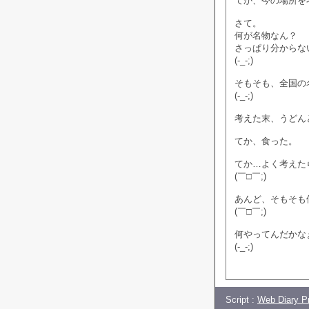
てか、今の場所を
さて。
何が名物なん？
さっぱり分からな
(-_-;)
そもそも、全国の
(-_-;)
考えた末、うどん
てか、食った。
てか…よく考えた
(￣□￣;)
あんど、そもそも
(￣□￣;)
何やってんだかな
(-_-;)
Script :
Web Diary Pr