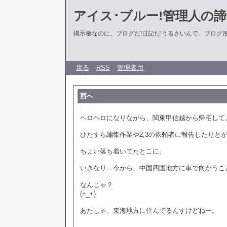
アイス･ブルー!管理人の
掲示板なのに、ブログだ!日記だ!うるさいんで、ブログ形式に
戻る
RSS
管理者用
西へ
ヘロヘロになりながら、関東甲信越から帰宅して
ひたすら編集作業や2,3の依頼者に報告したりと
ちょい落ち着いてたとこに。
いきなり…今から、中国四国地方に車で向かうこ
なんじゃ？
(+_+)
あたしゃ、東海地方に住んでるんすけどねー。