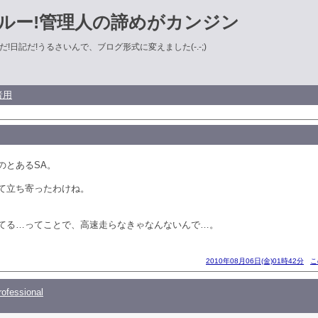
ルー!管理人の諦めがカンジン
!日記だ!うるさいんで、ブログ形式に変えました(-.-;)
者用
のとあるSA。
て立ち寄ったわけね。
てる…ってことで、高速走らなきゃなんないんで…。
2010年08月06日(金)01時42分
こ
ofessional