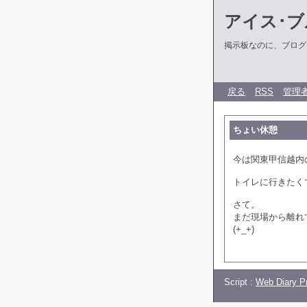
アイス･ブ
掲示板なのに、ブログだ
戻る
RSS
管理
ちょい休憩
今は関東甲信越内
トイレに行きたく
さて。
まだ現場から離れ
(+_+)
Script :
Web Diary Pr