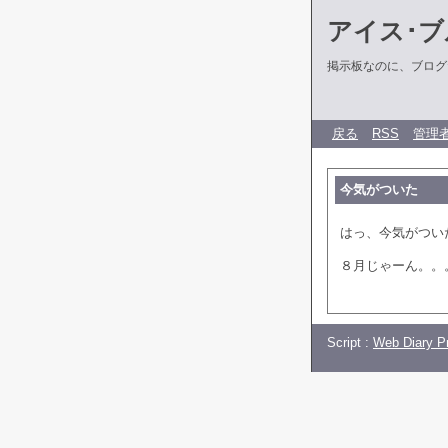
アイス･ブ
掲示板なのに、ブログだ
戻る
RSS
管理
今気がついた
はっ、今気がつい
８月じゃーん。。
Script :
Web Diary Pr