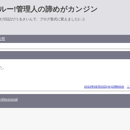
ルー!管理人の諦めがカンジン
!日記だ!うるさいんで、ブログ形式に変えました(-.-;)
者用
た。
。
2010年08月03日(火)15時00分
こ
ofessional