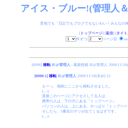
アイス・ブルー!(管理人＆
意地でも「日記でもブログでもないわい！みんなの掲示板
[
トップページ
] [
返信
] [
タイト
件ずつ
ページ目
a
[6096]
移転
IE@管理人
- 最新投稿
IE@管理人
2009/11/18
[6096-1]
移転
IE@管理人
2009/11/18(水)02:21
えーっ、地味にここから移転させました。
(-_-)
直接このページにアクセスしてる人は、
携帯の人は…下の方にある『トップページ』
パソコンの人は…上にある、やっぱり『トップペー
そしたら、5番目のヤツが出てくるはずです。
(-_-)