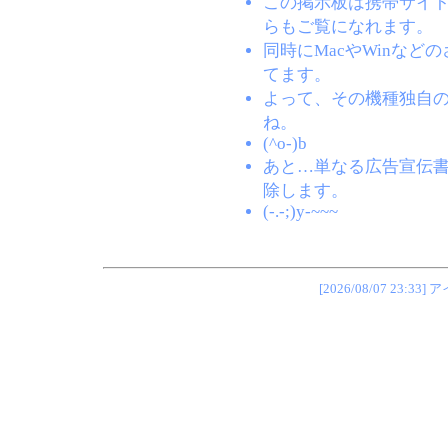
この掲示板は携帯サイト(EZW
らもご覧になれます。
同時にMacやWinな
てます。
よって、その機種独自
ね。
(^o-)b
あと…単なる広告宣伝
除します。
(-.-;)y-~~~
[2026/08/07 2