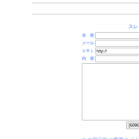
スレ
名 前
メール
ＵＲＬ
内 容