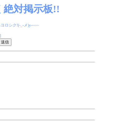
絶対掲示板!!
(-_-メ)y-~~~
]