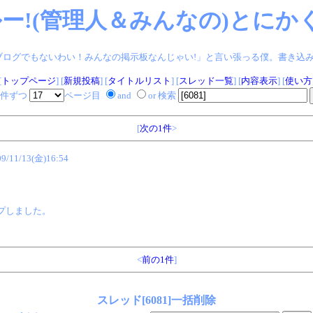
ー!(管理人＆みんなの)とにかく
ログでもないわい！みんなの掲示板なんじゃい!」と言い張っる僕。書き込みヨロシク!
[
トップページ
] [
新規投稿
] [
タイトルリスト
] [
スレッド一覧
] [
内容表示
] [
使い方
件ずつ
ページ目
and
or 検索
[
次の1件
>
09/11/13(金)16:54
プしました。
<
前の1件
]
スレッド[6081]一括削除