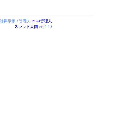
絶対掲示板!!
管理人
PC@管理人
スレッド天国
ver.1.10