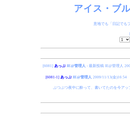
アイス・ブル
意地でも「日記でもブ
[6081]
あっぷ
IE@管理人
- 最新投稿
IE@管理人
20
[6081-1]
あっぷ
IE@管理人
2009/11/13(金)16:54
ぶつぶつ夜中に酔って、書いてたのを今アッ