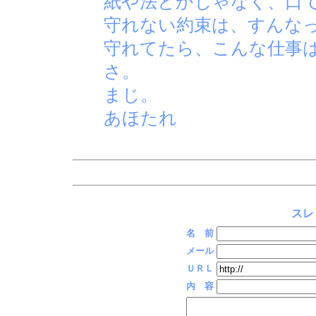
紙や法とかじゃなく、口
守れない約束は、すんなっ
守れてたら、こんな仕事
さ。
まじ。
あほたれ
スレ
名 前
メール
ＵＲＬ
内 容