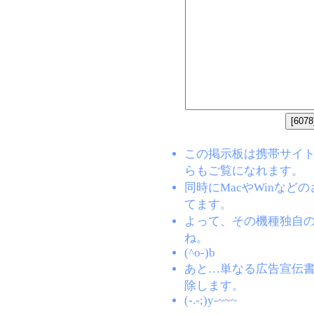
この掲示板は携帯サイト(EZW
らもご覧になれます。
同時にMacやWinな
てます。
よって、その機種独自
ね。
(^o-)b
あと…単なる広告宣伝
除します。
(-.-;)y-~~~