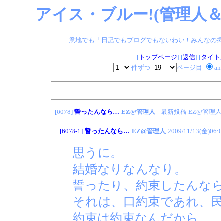
アイス・ブルー!(管理人＆
意地でも「日記でもブログでもないわい！みんなの掲示板
[
トップページ
] [
返信
] [
タイト
件ずつ
ページ目
a
[6078]
誓ったんなら…
EZ@管理人
- 最新投稿
EZ@管理
[6078-1]
誓ったんなら…
EZ@管理人
2009/11/13(金)06:
思うに。
結婚なりなんなり。
誓ったり、約束したんな
それは、口約束であれ、
約束は約束なんだから。