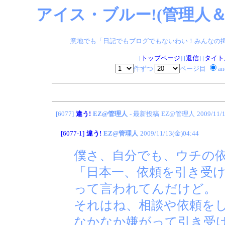
アイス・ブルー!(管理人＆
意地でも「日記でもブログでもないわい！みんなの掲示板
[
トップページ
] [
返信
] [
タイト
件ずつ
ページ目
a
[6077]
違う!
EZ@管理人
- 最新投稿
EZ@管理人
2009/11/
[6077-1]
違う!
EZ@管理人
2009/11/13(金)04:44
僕さ、自分でも、ウチの
「日本一、依頼を引き受け
って言われてんだけど。
それはね、相談や依頼を
なかなか嫌がって引き受