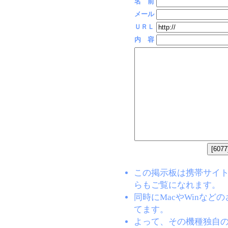
名 前
メール
ＵＲＬ
内 容
この掲示板は携帯サイト(EZW
らもご覧になれます。
同時にMacやWinな
てます。
よって、その機種独自