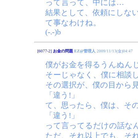
って言って、中には…
結果として、依頼にしな
て事なわけね。
(-.-)b
[6077-2]
お金の問題
EZ@管理人
2009/11/13(金)04:47
僕がお金を得るうんぬん
そーじゃなく、僕に相談
その選択が、僕の目から
「違う!」
て、思ったら、僕は、そ
「違う!」
って言ってるだけの話な
ただ、それ以上でも、そ