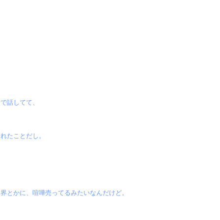
話で話してて、
くれたことだし。
業界とかに、喧嘩売ってるみたいなんだけど。