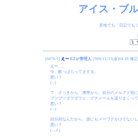
アイス・ブル
意地でも「日記でもブ
[6076-1]
えー
EZ@管理人
2009/11/13(金)04:28
修正
えー…。
今、酔っぱらってまする。
悪い？
(-.-)
で、さっきから、携帯から、自分のメルアド宛
ブツブツダラダラと、グチメールを送りまくっ
悪い？
(-.-)
自分宛なんだから、誰にもメーワクかけてない
悪い？
(-.-メ)