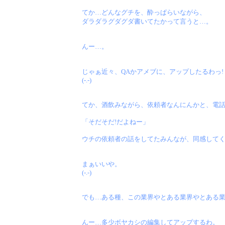
てか…どんなグチを、酔っぱらいながら、
ダラダラグダグダ書いてたかって言うと…。
んー…。
じゃぁ近々、QAかアメブに、アップしたるわっ!
(-.-)
てか、酒飲みながら、依頼者なんにんかと、電
「そだそだ!だよねー」
ウチの依頼者の話をしてたみんなが、同感して
まぁいいや。
(-.-)
でも…ある種、この業界やとある業界やとある
んー…多少ボヤカシの編集してアップするわ。