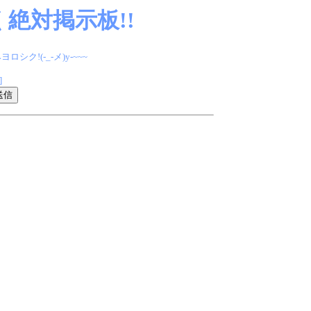
絶対掲示板!!
(-_-メ)y-~~~
]