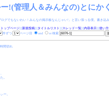
ー!(管理人＆みんなの)とにかく
ログでもないわい！みんなの掲示板なんじゃい!」と言い張っる僕。書き込みヨロシク!
[
トップページ
] [
新規投稿
] [
タイトルリスト
] [
スレッド一覧
] [
内容表示
] [
使い方
件ずつ
ページ目
and
or 検索
時間切れ
に、
てた。
しぃー。