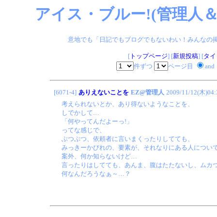
アイス・ブルー!(管理人＆
意地でも「日記でもブログでもないわい！みんなの掲示板
[
トップページ
] [
新規投稿
] [
タイ
件ずつ
ページ目
and
[6071-4]
ありえないことを
EZ@管理人
2009/11/12(木)04:
考えられないとか、あり得ないようなことを、
しでかして…
「何やってんだよーっ!」
ってな感じで、
ぶつぶつ、依頼者に言いまくったりしてても、
みっきーかびれの、要素が、それなりにある人につい
案外、何か知らないけど…
言ったりはしてても、あんま、腹はたたないし、ムカ
何なんだろうなぁ～…？