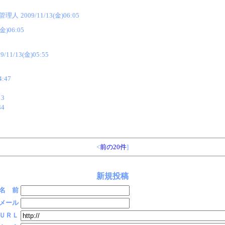
@管理人
2009/11/13(金)06:05
(金)06:05
9/11/13(金)05:55
4:47
13
34
<
前の20件
]
新規投稿
名 前
メール
ＵＲＬ