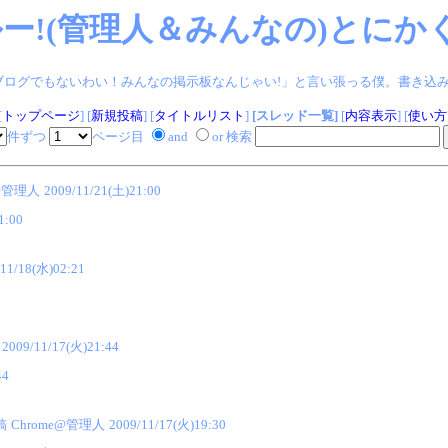
ー!(管理人＆みんなの)とにかく
ログでもないわい！みんなの掲示板なんじゃい!」と言い張っる僕。書き込みヨロシク!
[
トップページ
] [
新規投稿
] [
タイトルリスト
]
[スレッド一覧]
[
内容表示
] [
使い方
件ずつ
ページ目
and
or 検索
e@管理人
2009/11/21(土)21:00
1:00
/11/18(水)02:21
2009/11/17(火)21:44
44
稿
Chrome@管理人
2009/11/17(火)19:30