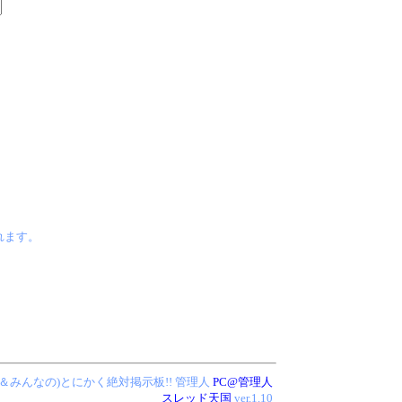
なれます。
!(管理人＆みんなの)とにかく絶対掲示板!!
管理人
PC@管理人
スレッド天国
ver.1.10