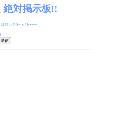
絶対掲示板!!
(-_-メ)y-~~~
]