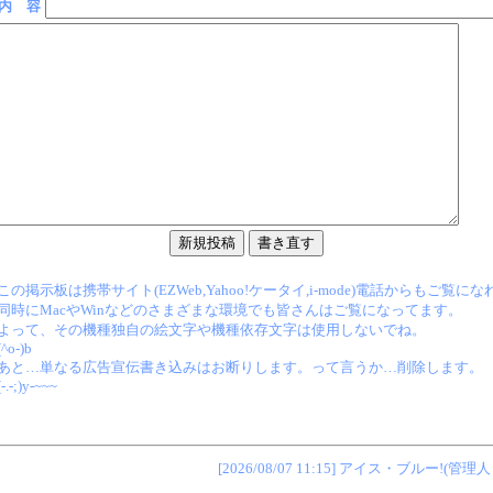
内 容
この掲示板は携帯サイト(EZWeb,Yahoo!ケータイ,i-mode)電話からもご覧に
同時にMacやWinなどのさまざまな環境でも皆さんはご覧になってます。
よって、その機種独自の絵文字や機種依存文字は使用しないでね。
(^o-)b
あと…単なる広告宣伝書き込みはお断りします。って言うか…削除します。
(-.-;)y-~~~
[2026/08/07 11:15] アイス・ブルー